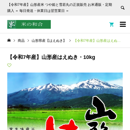
【令和7年産】山形産米 つや姫と雪若丸の正規販売 お米通販・定期
購入 ＝ 毎日発送・休業日は翌営業日 ＝


商品
山形県産【はえぬき】
【令和7年産】山形産はえぬき・10kg
【令和7年産】山形産はえぬき・10kg