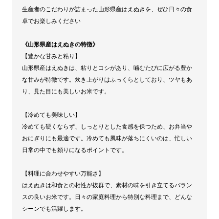
生産者のこだわりが詰まった山形県産はえぬきを、ぜひ日々の食
卓でお楽しみください
《山形県産はえぬきの特徴》
【豊かな甘みと粘り】
山形県産はえぬきは、粘りとコシがあり、噛むたびに広がる豊か
な甘みが特徴です。炊き上がりはふっくらとしており、ツヤもあ
り、見た目にも美しいお米です。
【冷めても美味しい】
冷めても硬くならず、しっとりとした食感を保つため、お弁当や
おにぎりにも最適です。冷めても風味が落ちにくいのは、忙しい
日常の中でも頼りになるポイントです。
【料理に合わせやすい万能さ】
はえぬきは和食との相性が抜群で、素材の味を引き立てるバラン
スの良いお米です。日々の家庭料理から特別な料理まで、どんな
シーンでも活躍します。