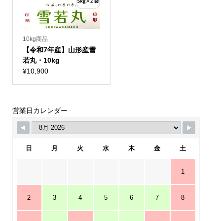
10kg商品
【令和7年産】山形産雪
若丸・10kg
¥
10,900
営業日カレンダー
日
月
火
水
木
金
土
1
2
3
4
5
6
7
8