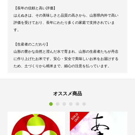
【長年の信頼と高い評価】
はえぬきは、その美味しさと品質の高さから、山形県内外で高い
評価を受けており、長年にわたり多くの家庭で支持されていま
す。
【生産者のこだわり】
山形の豊かな自然と澄んだ水で育まれ、山形の生産者たちが丹念
に作り上げたお米です。安心・安全で美味しいお米をお届けする
ため、土づくりから精米まで、細心の注意を払っています。
オススメ商品
1
2
3
4
5
6
S
L
D
O
U
O
T