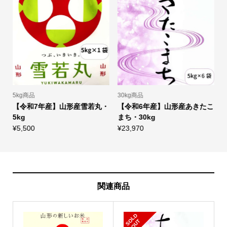
5kg商品
30kg商品
1
こ
【令和7年産】山形産雪若丸・
【令和6年産】山形産あきたこ
5kg
まち・30kg
¥
5,500
¥
23,970
¥
関連商品
S
L
D
O
U
O
T