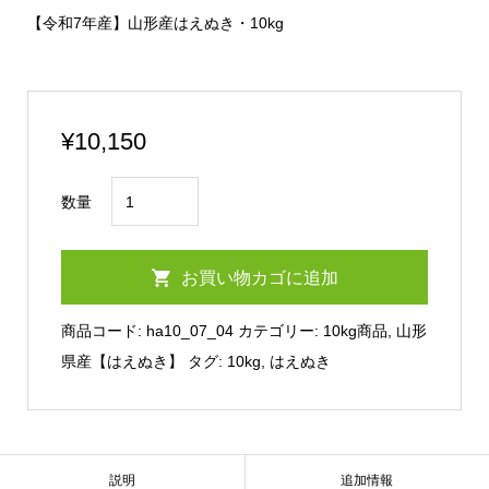
【令和7年産】山形産はえぬき・10kg
¥
10,150
【令
数量
和
7
お買い物カゴに追加
年
産】
商品コード:
ha10_07_04
カテゴリー:
10kg商品
,
山形
山
県産【はえぬき】
タグ:
10kg
,
はえぬき
形
産
は
え
説明
追加情報