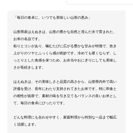
ぬ
き・
「毎日の食卓に、いつでも美味しい山形の恵み」
10kg
個
山形県産はえぬきは、山形の豊かな自然と澄んだ水で育まれた、
お米の名品です。
粘りとコシがあり、噛むたびに広がる豊かな甘みが特徴で、炊き
上がりのツヤとふっくら感が絶妙です。冷めても硬くならず、し
っとりとした食感を保つため、お弁当やおにぎりにしても美味し
さが長続きします。
はえぬきは、その美味しさと品質の高さから、山形県内外で高い
評価を受け、長年にわたり支持されてきたお米です。特に和食と
の相性が抜群で、素材の味を引き立てるバランスの良いお米とし
て、毎日の食卓にぴったりです。
どんな料理にも合わせやすく、家庭料理から特別な一品まで幅広
く活躍します。