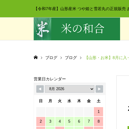
【令和7年産】山形産米 つや姫と雪若丸の正規販売 
ブログ
ブログ
【山形・お米】8月に入
営業日カレンダー
日
月
火
水
木
金
土
1
2
3
4
5
6
7
8