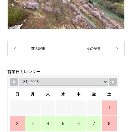
営業日カレンダー
日
月
火
水
木
金
土
1
2
3
4
5
6
7
8