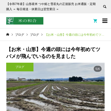
【令和7年産】山形産米 つや姫と雪若丸の正規販売 お米通販・定期
購入 ＝ 毎日発送・休業日は翌営業日 ＝


ブログ
ブログ
【お米・山形】今週の頭には今年初めてツバメが飛んでいるのを見ました
【お米・山形】今週の頭には今年初めてツ
バメが飛んでいるのを見ました
ブログ